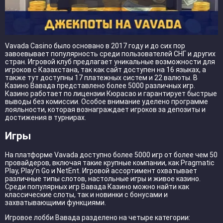
Vavada Casino было основано в 2017 году и до сих пор
завоевывает популярность среди пользователей СНГ и других
стран. Игровой клуб предлагает уникальные возможности для
игроков с Казахстана, так как сайт доступен на 16 языках, а
также тут доступны 17 платежных систем и 22 валюты. В
Казино Вавада представлено более 5000 различных игр.
Казино работает по лицензии Кюрасао и гарантирует быстрые
выводы без комиссии. Особое внимание уделено программе
лояльности, которая вознаграждает игроков за депозиты и
достижения в турнирах.
Игры
На платформе Vavada доступно более 5000 игр от более чем 50
провайдеров, включая такие крупные компании, как Pragmatic
Play, Play’n Go и NetEnt. Игровой ассортимент охватывает
различные типы слотов, настольные игры и живое казино.
Среди популярных игр Вавада Казино можно найти как
классические слоты, так и новинки с бонусами и
захватывающими функциями.
Игровое лобби Вавада разделено на четыре категории: